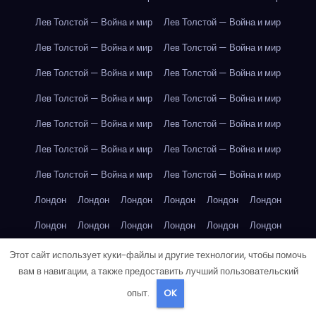
Лев Толстой — Война и мир
Лев Толстой — Война и мир
Лев Толстой — Война и мир
Лев Толстой — Война и мир
Лев Толстой — Война и мир
Лев Толстой — Война и мир
Лев Толстой — Война и мир
Лев Толстой — Война и мир
Лев Толстой — Война и мир
Лев Толстой — Война и мир
Лев Толстой — Война и мир
Лев Толстой — Война и мир
Лев Толстой — Война и мир
Лев Толстой — Война и мир
Лондон
Лондон
Лондон
Лондон
Лондон
Лондон
Лондон
Лондон
Лондон
Лондон
Лондон
Лондон
Лондон
Лондон
Лондон
Лондон
Лондон
Лондон
Этот сайт использует куки-файлы и другие технологии, чтобы помочь
вам в навигации, а также предоставить лучший пользовательский
Лондон
Лондон
Лондон
Лондон
Лос-Анджелес
опыт.
OK
Лос-Анджелес
Лос-Анджелес
Лос-Анджелес