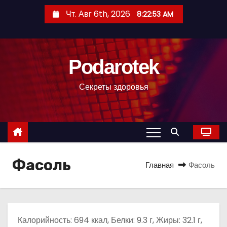
П
Чт. Авг 6th, 2026
8:22:54 AM
е
р
е
Podarotek
й
т
Секреты здоровья
и
к
с
о
д
Фасоль
е
Главная
Фасоль
р
ж
и
м
Калорийность: 694 ккал, Белки: 9.3 г, Жиры: 32.1 г,