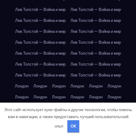
Лев Толстой — Война и мир
Лев Толстой — Война и мир
Лев Толстой — Война и мир
Лев Толстой — Война и мир
Лев Толстой — Война и мир
Лев Толстой — Война и мир
Лев Толстой — Война и мир
Лев Толстой — Война и мир
Лев Толстой — Война и мир
Лев Толстой — Война и мир
Лев Толстой — Война и мир
Лев Толстой — Война и мир
Лев Толстой — Война и мир
Лев Толстой — Война и мир
Лондон
Лондон
Лондон
Лондон
Лондон
Лондон
Лондон
Лондон
Лондон
Лондон
Лондон
Лондон
Лондон
Лондон
Лондон
Лондон
Лондон
Лондон
Этот сайт использует куки-файлы и другие технологии, чтобы помочь
вам в навигации, а также предоставить лучший пользовательский
Лондон
Лондон
Лондон
Лондон
Лос-Анджелес
опыт.
OK
Лос-Анджелес
Лос-Анджелес
Лос-Анджелес