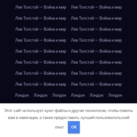
Лев Толстой — Война и мир
Лев Толстой — Война и мир
Лев Толстой — Война и мир
Лев Толстой — Война и мир
Лев Толстой — Война и мир
Лев Толстой — Война и мир
Лев Толстой — Война и мир
Лев Толстой — Война и мир
Лев Толстой — Война и мир
Лев Толстой — Война и мир
Лев Толстой — Война и мир
Лев Толстой — Война и мир
Лев Толстой — Война и мир
Лев Толстой — Война и мир
Лев Толстой — Война и мир
Лев Толстой — Война и мир
Лондон
Лондон
Лондон
Лондон
Лондон
Лондон
Лондон
Лондон
Лондон
Лондон
Лондон
Лондон
Этот сайт использует куки-файлы и другие технологии, чтобы помочь
Лондон
Лондон
Лондон
Лондон
Лондон
Лондон
вам в навигации, а также предоставить лучший пользовательский
опыт.
OK
Лондон
Лондон
Лондон
Лондон
Лос-Анджелес