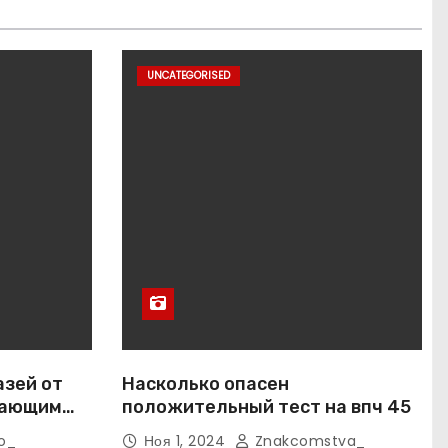
UNCATEGORISED
азей от
Насколько опасен
вающим
положительный тест на впч 45
o_
Ноя 1, 2024
Znakcomstva_