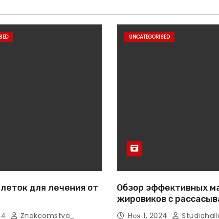
SED
UNCATEGORISED
леток для лечения от
Обзор эффективных м
жировиков с рассасы
эффектом
024
Znakcomstva_
Ноя 1, 2024
Studiohall