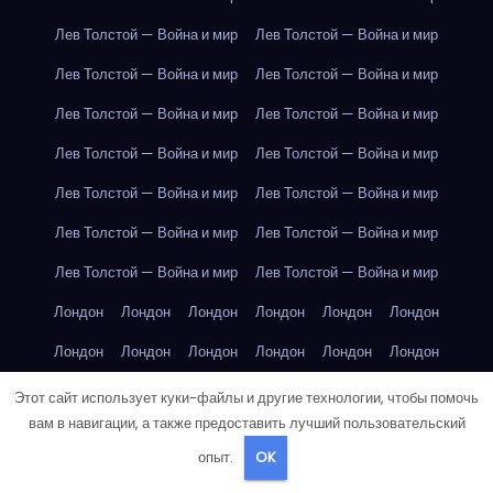
Лев Толстой — Война и мир
Лев Толстой — Война и мир
Лев Толстой — Война и мир
Лев Толстой — Война и мир
Лев Толстой — Война и мир
Лев Толстой — Война и мир
Лев Толстой — Война и мир
Лев Толстой — Война и мир
Лев Толстой — Война и мир
Лев Толстой — Война и мир
Лев Толстой — Война и мир
Лев Толстой — Война и мир
Лев Толстой — Война и мир
Лев Толстой — Война и мир
Лондон
Лондон
Лондон
Лондон
Лондон
Лондон
Лондон
Лондон
Лондон
Лондон
Лондон
Лондон
Лондон
Лондон
Лондон
Лондон
Лондон
Лондон
Этот сайт использует куки-файлы и другие технологии, чтобы помочь
вам в навигации, а также предоставить лучший пользовательский
Лондон
Лондон
Лондон
Лондон
Лос-Анджелес
опыт.
OK
Лос-Анджелес
Лос-Анджелес
Лос-Анджелес