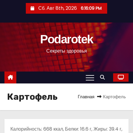
П
Сб. Авг 8th, 2026
6:16:10 PM
е
р
е
Podarotek
й
т
Секреты здоровья
и
к
с
о
д
Картофель
е
Главная
Картофель
р
ж
и
м
Калорийность: 668 ккал, Белки: 16.6 г, Жиры: 39.4 г,