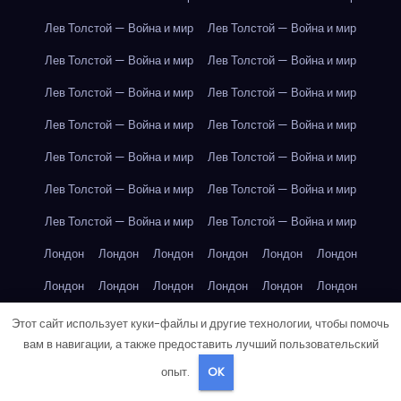
Лев Толстой — Война и мир
Лев Толстой — Война и мир
Лев Толстой — Война и мир
Лев Толстой — Война и мир
Лев Толстой — Война и мир
Лев Толстой — Война и мир
Лев Толстой — Война и мир
Лев Толстой — Война и мир
Лев Толстой — Война и мир
Лев Толстой — Война и мир
Лев Толстой — Война и мир
Лев Толстой — Война и мир
Лев Толстой — Война и мир
Лев Толстой — Война и мир
Лондон
Лондон
Лондон
Лондон
Лондон
Лондон
Лондон
Лондон
Лондон
Лондон
Лондон
Лондон
Лондон
Лондон
Лондон
Лондон
Лондон
Лондон
Этот сайт использует куки-файлы и другие технологии, чтобы помочь
вам в навигации, а также предоставить лучший пользовательский
Лондон
Лондон
Лондон
Лондон
Лос-Анджелес
опыт.
OK
Лос-Анджелес
Лос-Анджелес
Лос-Анджелес