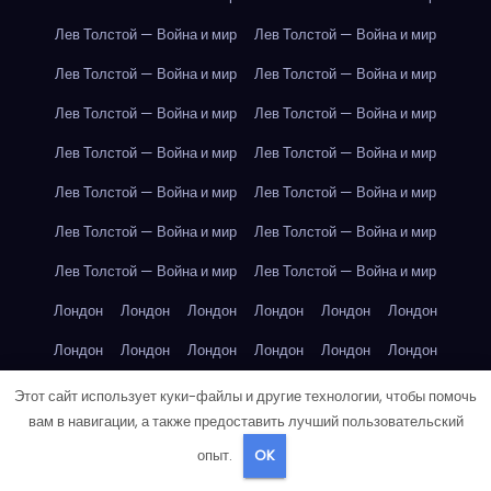
Лев Толстой — Война и мир
Лев Толстой — Война и мир
Лев Толстой — Война и мир
Лев Толстой — Война и мир
Лев Толстой — Война и мир
Лев Толстой — Война и мир
Лев Толстой — Война и мир
Лев Толстой — Война и мир
Лев Толстой — Война и мир
Лев Толстой — Война и мир
Лев Толстой — Война и мир
Лев Толстой — Война и мир
Лев Толстой — Война и мир
Лев Толстой — Война и мир
Лондон
Лондон
Лондон
Лондон
Лондон
Лондон
Лондон
Лондон
Лондон
Лондон
Лондон
Лондон
Лондон
Лондон
Лондон
Лондон
Лондон
Лондон
Этот сайт использует куки-файлы и другие технологии, чтобы помочь
вам в навигации, а также предоставить лучший пользовательский
Лондон
Лондон
Лондон
Лондон
Лос-Анджелес
опыт.
OK
Лос-Анджелес
Лос-Анджелес
Лос-Анджелес