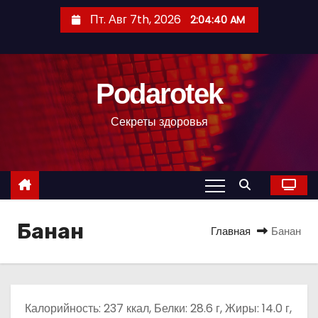
П
Пт. Авг 7th, 2026
2:04:41 AM
е
р
е
Podarotek
й
т
Секреты здоровья
и
к
с
о
д
Банан
е
Главная
Банан
р
ж
и
м
Калорийность: 237 ккал, Белки: 28.6 г, Жиры: 14.0 г,