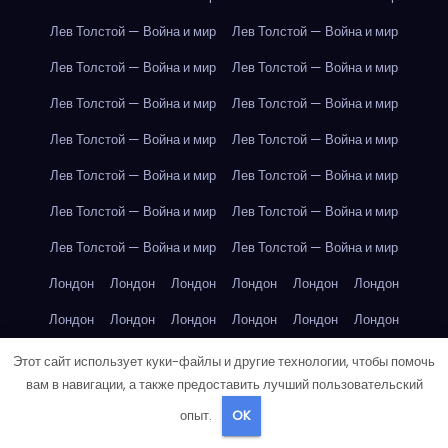
Лев Толстой — Война и мир
Лев Толстой — Война и мир
Лев Толстой — Война и мир
Лев Толстой — Война и мир
Лев Толстой — Война и мир
Лев Толстой — Война и мир
Лев Толстой — Война и мир
Лев Толстой — Война и мир
Лев Толстой — Война и мир
Лев Толстой — Война и мир
Лев Толстой — Война и мир
Лев Толстой — Война и мир
Лев Толстой — Война и мир
Лев Толстой — Война и мир
Лондон
Лондон
Лондон
Лондон
Лондон
Лондон
Лондон
Лондон
Лондон
Лондон
Лондон
Лондон
Лондон
Лондон
Лондон
Лондон
Лондон
Лондон
Этот сайт использует куки-файлы и другие технологии, чтобы помочь
вам в навигации, а также предоставить лучший пользовательский
Лондон
Лондон
Лондон
Лондон
Лос-Анджелес
опыт.
OK
Лос-Анджелес
Лос-Анджелес
Лос-Анджелес