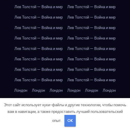
Лев Толстой — Война и мир
Лев Толстой — Война и мир
Лев Толстой — Война и мир
Лев Толстой — Война и мир
Лев Толстой — Война и мир
Лев Толстой — Война и мир
Лев Толстой — Война и мир
Лев Толстой — Война и мир
Лев Толстой — Война и мир
Лев Толстой — Война и мир
Лев Толстой — Война и мир
Лев Толстой — Война и мир
Лев Толстой — Война и мир
Лев Толстой — Война и мир
Лев Толстой — Война и мир
Лев Толстой — Война и мир
Лондон
Лондон
Лондон
Лондон
Лондон
Лондон
Лондон
Лондон
Лондон
Лондон
Лондон
Лондон
Этот сайт использует куки-файлы и другие технологии, чтобы помочь
Лондон
Лондон
Лондон
Лондон
Лондон
Лондон
вам в навигации, а также предоставить лучший пользовательский
опыт.
OK
Лондон
Лондон
Лондон
Лондон
Лос-Анджелес