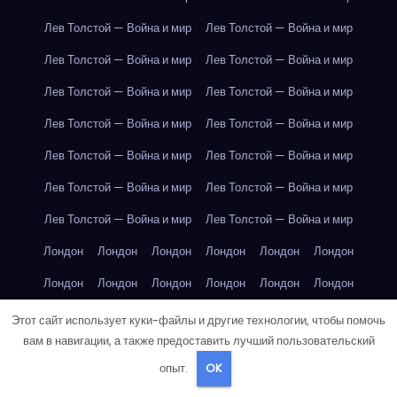
Лев Толстой — Война и мир
Лев Толстой — Война и мир
Лев Толстой — Война и мир
Лев Толстой — Война и мир
Лев Толстой — Война и мир
Лев Толстой — Война и мир
Лев Толстой — Война и мир
Лев Толстой — Война и мир
Лев Толстой — Война и мир
Лев Толстой — Война и мир
Лев Толстой — Война и мир
Лев Толстой — Война и мир
Лев Толстой — Война и мир
Лев Толстой — Война и мир
Лондон
Лондон
Лондон
Лондон
Лондон
Лондон
Лондон
Лондон
Лондон
Лондон
Лондон
Лондон
Лондон
Лондон
Лондон
Лондон
Лондон
Лондон
Этот сайт использует куки-файлы и другие технологии, чтобы помочь
вам в навигации, а также предоставить лучший пользовательский
Лондон
Лондон
Лондон
Лондон
Лос-Анджелес
опыт.
OK
Лос-Анджелес
Лос-Анджелес
Лос-Анджелес