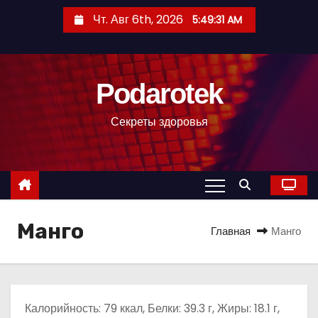
П
Чт. Авг 6th, 2026
5:49:32 AM
е
р
е
Podarotek
й
т
Секреты здоровья
и
к
с
о
д
Манго
е
Главная
Манго
р
ж
и
м
Калорийность: 79 ккал, Белки: 39.3 г, Жиры: 18.1 г,