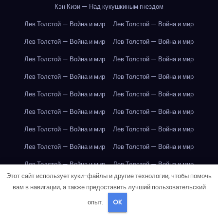
Кэн Кизи — Над кукушкиным гнездом
Лев Толстой — Война и мир
Лев Толстой — Война и мир
Лев Толстой — Война и мир
Лев Толстой — Война и мир
Лев Толстой — Война и мир
Лев Толстой — Война и мир
Лев Толстой — Война и мир
Лев Толстой — Война и мир
Лев Толстой — Война и мир
Лев Толстой — Война и мир
Лев Толстой — Война и мир
Лев Толстой — Война и мир
Лев Толстой — Война и мир
Лев Толстой — Война и мир
Лев Толстой — Война и мир
Лев Толстой — Война и мир
Лев Толстой — Война и мир
Лев Толстой — Война и мир
Этот сайт использует куки-файлы и другие технологии, чтобы помочь
Лондон
Лондон
Лондон
Лондон
Лондон
Лондон
вам в навигации, а также предоставить лучший пользовательский
Лондон
Лондон
Лондон
Лондон
Лондон
Лондон
опыт.
OK
Лондон
Лондон
Лондон
Лондон
Лондон
Лондон