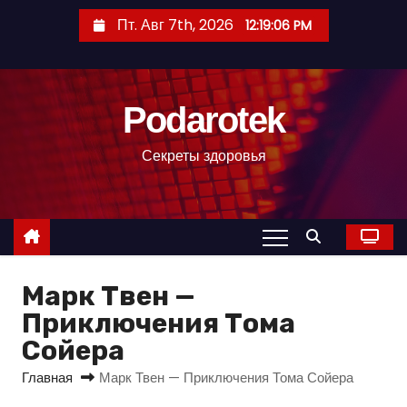
П
Пт. Авг 7th, 2026
12:19:07 PM
е
р
е
Podarotek
й
т
Секреты здоровья
и
к
с
о
д
Марк Твен —
е
р
Приключения Тома
ж
Сойера
и
Главная
Марк Твен — Приключения Тома Сойера
м