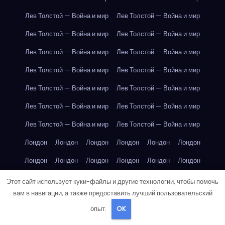
Лев Толстой — Война и мир
Лев Толстой — Война и мир
Лев Толстой — Война и мир
Лев Толстой — Война и мир
Лев Толстой — Война и мир
Лев Толстой — Война и мир
Лев Толстой — Война и мир
Лев Толстой — Война и мир
Лев Толстой — Война и мир
Лев Толстой — Война и мир
Лев Толстой — Война и мир
Лев Толстой — Война и мир
Лев Толстой — Война и мир
Лев Толстой — Война и мир
Лондон
Лондон
Лондон
Лондон
Лондон
Лондон
Лондон
Лондон
Лондон
Лондон
Лондон
Лондон
Лондон
Лондон
Лондон
Лондон
Лондон
Лондон
Этот сайт использует куки-файлы и другие технологии, чтобы помочь
вам в навигации, а также предоставить лучший пользовательский
Лондон
Лондон
Лондон
Лондон
Лос-Анджелес
опыт.
OK
Лос-Анджелес
Лос-Анджелес
Лос-Анджелес