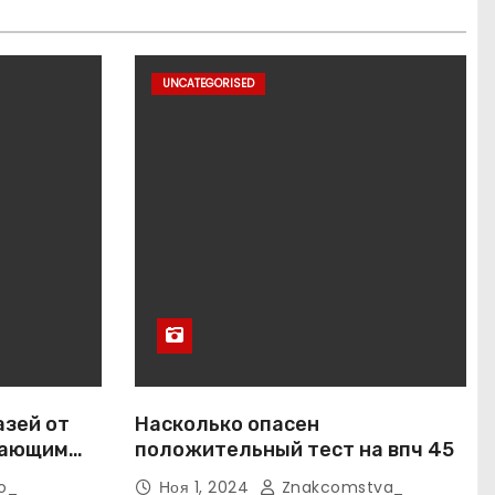
UNCATEGORISED
азей от
Насколько опасен
вающим
положительный тест на впч 45
o_
Ноя 1, 2024
Znakcomstva_