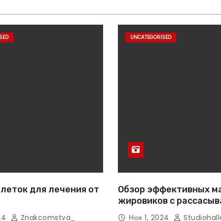
SED
UNCATEGORISED
леток для лечения от
Обзор эффективных м
жировиков с рассасы
эффектом
024
Znakcomstva_
Ноя 1, 2024
Studiohall