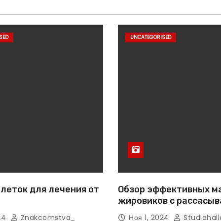
SED
UNCATEGORISED
леток для лечения от
Обзор эффективных м
жировиков с рассасы
эффектом
024
Znakcomstva_
Ноя 1, 2024
Studiohall