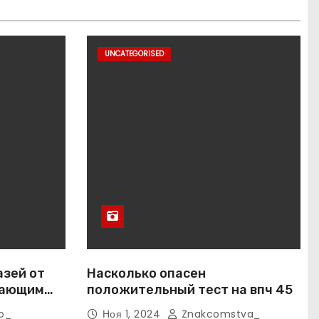
UNCATEGORISED
азей от
Насколько опасен
вающим
положительный тест на впч 45
o_
Ноя 1, 2024
Znakcomstva_