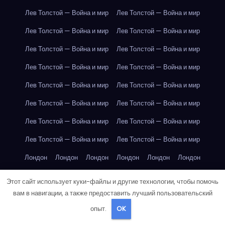
Лев Толстой — Война и мир
Лев Толстой — Война и мир
Лев Толстой — Война и мир
Лев Толстой — Война и мир
Лев Толстой — Война и мир
Лев Толстой — Война и мир
Лев Толстой — Война и мир
Лев Толстой — Война и мир
Лев Толстой — Война и мир
Лев Толстой — Война и мир
Лев Толстой — Война и мир
Лев Толстой — Война и мир
Лев Толстой — Война и мир
Лев Толстой — Война и мир
Лев Толстой — Война и мир
Лев Толстой — Война и мир
Лондон
Лондон
Лондон
Лондон
Лондон
Лондон
Лондон
Лондон
Лондон
Лондон
Лондон
Лондон
Этот сайт использует куки-файлы и другие технологии, чтобы помочь
вам в навигации, а также предоставить лучший пользовательский
Лондон
Лондон
Лондон
Лондон
Лондон
Лондон
опыт.
OK
Лондон
Лондон
Лондон
Лондон
Лос-Анджелес