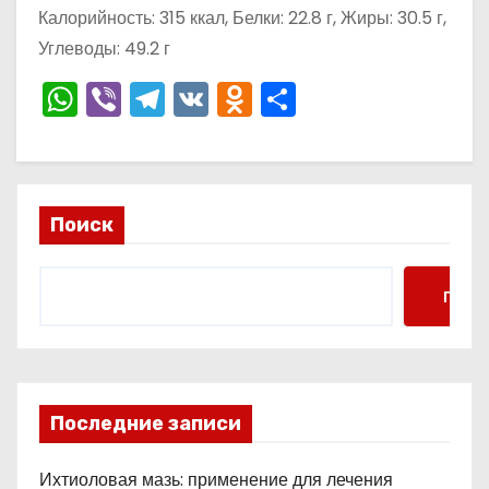
о
Калорийность: 315 ккал, Белки: 22.8 г, Жиры: 30.5 г,
м
Углеводы: 49.2 г
у
W
Vi
T
V
O
О
h
b
el
K
d
тп
a
er
e
n
р
ts
gr
o
а
Поиск
A
a
kl
в
p
m
a
и
p
s
ть
Поис
s
ni
ki
Последние записи
Ихтиоловая мазь: применение для лечения