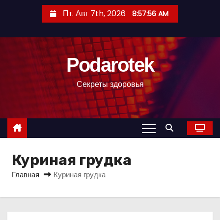
П
Пт. Авг 7th, 2026
8:57:57 AM
е
р
е
Podarotek
й
т
Секреты здоровья
и
к
с
о
д
Куриная грудка
е
р
Главная
Куриная грудка
ж
и
м