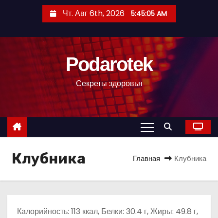
П
Чт. Авг 6th, 2026
5:45:06 AM
е
р
е
Podarotek
й
т
Секреты здоровья
и
к
с
о
д
Клубника
е
Главная
Клубника
р
ж
и
м
Калорийность: 113 ккал, Белки: 30.4 г, Жиры: 49.8 г,