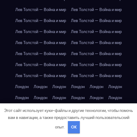
Лев Толстой — Война и мир
Лев Толстой — Война и мир
Лев Толстой — Война и мир
Лев Толстой — Война и мир
Лев Толстой — Война и мир
Лев Толстой — Война и мир
Лев Толстой — Война и мир
Лев Толстой — Война и мир
Лев Толстой — Война и мир
Лев Толстой — Война и мир
Лев Толстой — Война и мир
Лев Толстой — Война и мир
Лев Толстой — Война и мир
Лев Толстой — Война и мир
Лондон
Лондон
Лондон
Лондон
Лондон
Лондон
Лондон
Лондон
Лондон
Лондон
Лондон
Лондон
Лондон
Лондон
Лондон
Лондон
Лондон
Лондон
Этот сайт использует куки-файлы и другие технологии, чтобы помочь
вам в навигации, а также предоставить лучший пользовательский
Лондон
Лондон
Лондон
Лондон
Лос-Анджелес
опыт.
OK
Лос-Анджелес
Лос-Анджелес
Лос-Анджелес