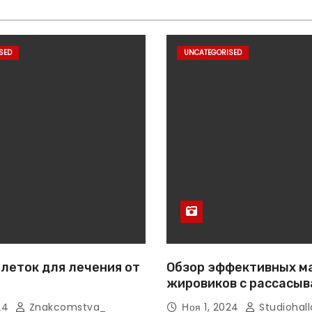
SED
UNCATEGORISED
леток для лечения от
Обзор эффективных м
жировиков с рассасы
эффектом
024
Znakcomstva_
Ноя 1, 2024
Studiohall