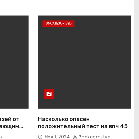
UNCATEGORISED
азей от
Насколько опасен
вающим
положительный тест на впч 45
o_
Ноя 1, 2024
Znakcomstva_