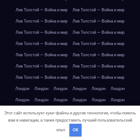
Лев Толстой — Война и мир
Лев Толстой — Война и мир
Лев Толстой — Война и мир
Лев Толстой — Война и мир
Лев Толстой — Война и мир
Лев Толстой — Война и мир
Лев Толстой — Война и мир
Лев Толстой — Война и мир
Лев Толстой — Война и мир
Лев Толстой — Война и мир
Лев Толстой — Война и мир
Лев Толстой — Война и мир
Лев Толстой — Война и мир
Лев Толстой — Война и мир
Лондон
Лондон
Лондон
Лондон
Лондон
Лондон
Лондон
Лондон
Лондон
Лондон
Лондон
Лондон
Лондон
Лондон
Лондон
Лондон
Лондон
Лондон
Этот сайт использует куки-файлы и другие технологии, чтобы помочь
вам в навигации, а также предоставить лучший пользовательский
Лондон
Лондон
Лондон
Лондон
Лос-Анджелес
опыт.
OK
Лос-Анджелес
Лос-Анджелес
Лос-Анджелес