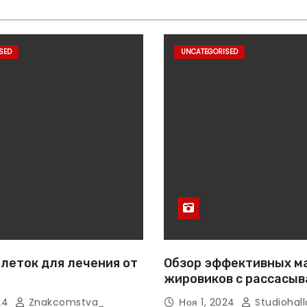
SED
UNCATEGORISED
леток для лечения от
Обзор эффективных м
жировиков с рассасы
эффектом
024
Znakcomstva_
Ноя 1, 2024
Studiohall