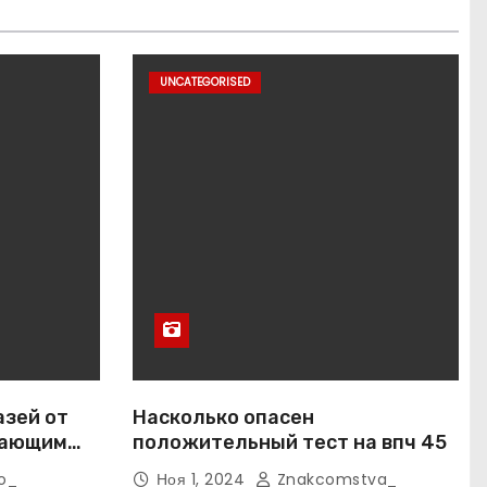
UNCATEGORISED
азей от
Насколько опасен
вающим
положительный тест на впч 45
o_
Ноя 1, 2024
Znakcomstva_