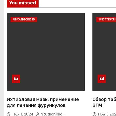
You missed
UNCATEGORISED
UNCATEGORI
Ихтиоловая мазь: применение
Обзор таб
для лечения фурункулов
ВПЧ
Ноя 1, 2024
Studiohallo_
Ноя 1, 2