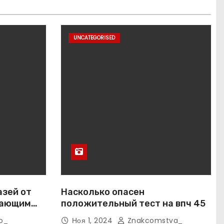
UNCATEGORISED
азей от
Насколько опасен
вающим
положительный тест на впч 45
o_
Ноя 1, 2024
Znakcomstva_