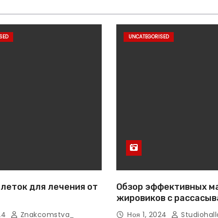
SED
UNCATEGORISED
леток для лечения от
Обзор эффективных м
жировиков с рассасы
эффектом
024
Znakcomstva_
Ноя 1, 2024
Studiohall