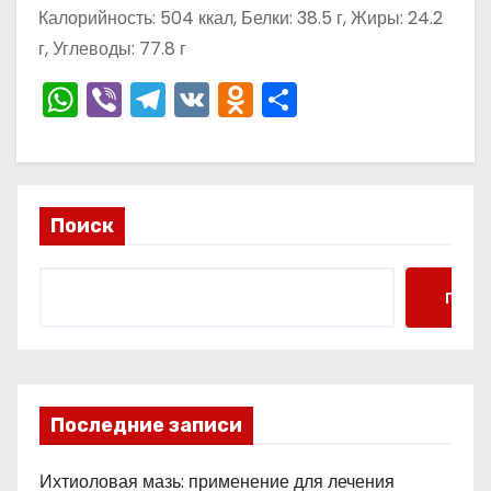
о
Калорийность: 504 ккал, Белки: 38.5 г, Жиры: 24.2
м
г, Углеводы: 77.8 г
у
W
Vi
T
V
O
О
h
b
el
K
d
тп
a
er
e
n
р
ts
gr
o
а
Поиск
A
a
kl
в
p
m
a
и
p
s
ть
Поис
s
ni
ki
Последние записи
Ихтиоловая мазь: применение для лечения