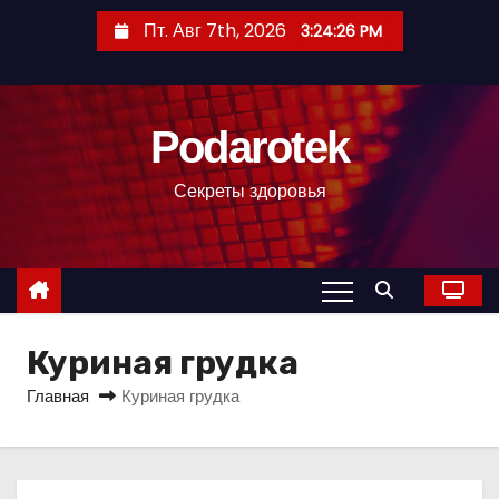
П
Пт. Авг 7th, 2026
3:24:27 PM
е
р
е
Podarotek
й
т
Секреты здоровья
и
к
с
о
д
Куриная грудка
е
р
Главная
Куриная грудка
ж
и
м