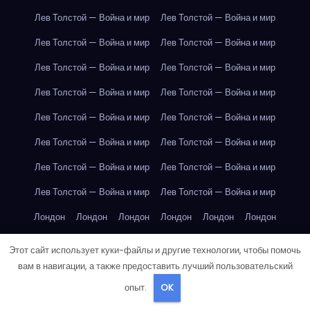
Лев Толстой — Война и мир
Лев Толстой — Война и мир
Лев Толстой — Война и мир
Лев Толстой — Война и мир
Лев Толстой — Война и мир
Лев Толстой — Война и мир
Лев Толстой — Война и мир
Лев Толстой — Война и мир
Лев Толстой — Война и мир
Лев Толстой — Война и мир
Лев Толстой — Война и мир
Лев Толстой — Война и мир
Лев Толстой — Война и мир
Лев Толстой — Война и мир
Лев Толстой — Война и мир
Лев Толстой — Война и мир
Лондон
Лондон
Лондон
Лондон
Лондон
Лондон
Лондон
Лондон
Лондон
Лондон
Лондон
Лондон
Этот сайт использует куки-файлы и другие технологии, чтобы помочь
вам в навигации, а также предоставить лучший пользовательский
Лондон
Лондон
Лондон
Лондон
Лондон
Лондон
опыт.
OK
Лондон
Лондон
Лондон
Лондон
Лос-Анджелес