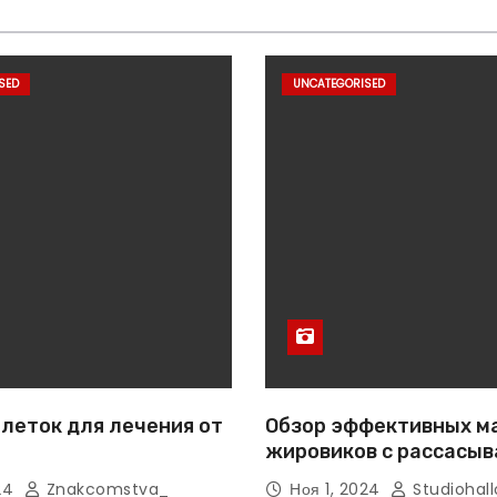
SED
UNCATEGORISED
леток для лечения от
Обзор эффективных м
жировиков с рассасы
эффектом
024
Znakcomstva_
Ноя 1, 2024
Studiohall