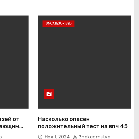
UNCATEGORISED
азей от
Насколько опасен
вающим
положительный тест на впч 45
o_
Ноя 1, 2024
Znakcomstva_