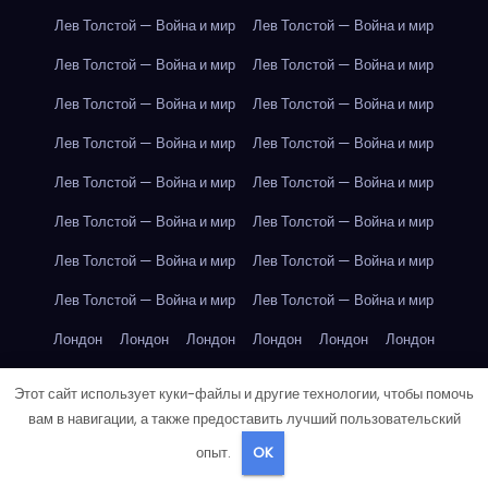
Лев Толстой — Война и мир
Лев Толстой — Война и мир
Лев Толстой — Война и мир
Лев Толстой — Война и мир
Лев Толстой — Война и мир
Лев Толстой — Война и мир
Лев Толстой — Война и мир
Лев Толстой — Война и мир
Лев Толстой — Война и мир
Лев Толстой — Война и мир
Лев Толстой — Война и мир
Лев Толстой — Война и мир
Лев Толстой — Война и мир
Лев Толстой — Война и мир
Лев Толстой — Война и мир
Лев Толстой — Война и мир
Лондон
Лондон
Лондон
Лондон
Лондон
Лондон
Лондон
Лондон
Лондон
Лондон
Лондон
Лондон
Этот сайт использует куки-файлы и другие технологии, чтобы помочь
Лондон
Лондон
Лондон
Лондон
Лондон
Лондон
вам в навигации, а также предоставить лучший пользовательский
опыт.
OK
Лондон
Лондон
Лондон
Лондон
Лос-Анджелес