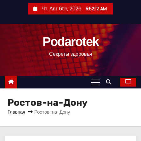
П
Чт. Авг 6th, 2026
5:52:13 AM
е
р
е
Podarotek
й
т
Секреты здоровья
и
к
с
о
д
Ростов-на-Дону
е
р
Главная
Ростов-на-Дону
ж
и
м