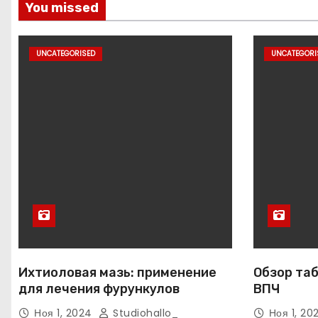
You missed
UNCATEGORISED
UNCATEGORI
Ихтиоловая мазь: применение
Обзор таб
для лечения фурункулов
ВПЧ
Ноя 1, 2024
Studiohallo_
Ноя 1, 2