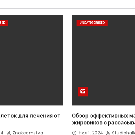
SED
UNCATEGORISED
леток для лечения от
Обзор эффективных м
жировиков с рассасы
эффектом
024
Znakcomstva_
Ноя 1, 2024
Studiohall