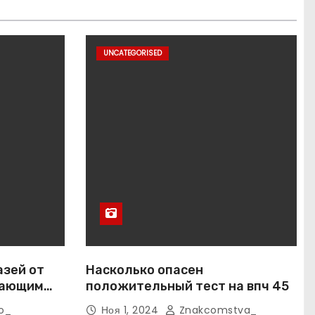
UNCATEGORISED
азей от
Насколько опасен
вающим
положительный тест на впч 45
o_
Ноя 1, 2024
Znakcomstva_