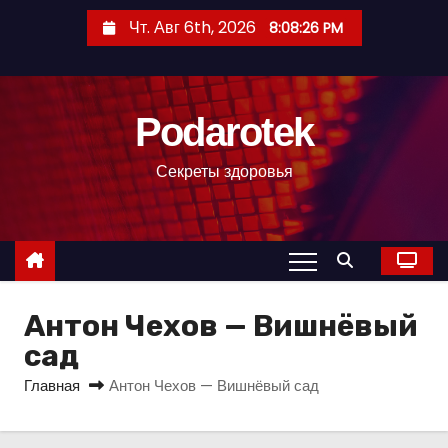
П
Чт. Авг 6th, 2026
8:08:27 PM
е
р
е
Podarotek
й
т
Секреты здоровья
и
к
с
о
д
Антон Чехов — Вишнёвый
е
р
сад
ж
Главная
Антон Чехов — Вишнёвый сад
и
м