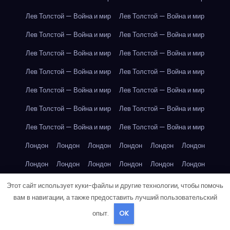
Лев Толстой — Война и мир
Лев Толстой — Война и мир
Лев Толстой — Война и мир
Лев Толстой — Война и мир
Лев Толстой — Война и мир
Лев Толстой — Война и мир
Лев Толстой — Война и мир
Лев Толстой — Война и мир
Лев Толстой — Война и мир
Лев Толстой — Война и мир
Лев Толстой — Война и мир
Лев Толстой — Война и мир
Лев Толстой — Война и мир
Лев Толстой — Война и мир
Лондон
Лондон
Лондон
Лондон
Лондон
Лондон
Лондон
Лондон
Лондон
Лондон
Лондон
Лондон
Лондон
Лондон
Лондон
Лондон
Лондон
Лондон
Этот сайт использует куки-файлы и другие технологии, чтобы помочь
вам в навигации, а также предоставить лучший пользовательский
Лондон
Лондон
Лондон
Лондон
Лос-Анджелес
опыт.
OK
Лос-Анджелес
Лос-Анджелес
Лос-Анджелес