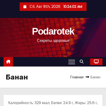
П
Сб. Авг 8th, 2026
10:24:03 AM
е
р
е
Podarotek
й
т
Секреты здоровья
и
к
с
о
д
Банан
е
Главная
Банан
р
ж
и
м
Калорийность: 329 ккал, Белки: 24.9 г, Жиры: 25.6 г,