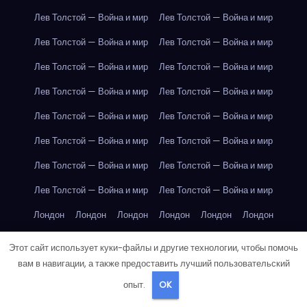
Лев Толстой — Война и мир
Лев Толстой — Война и мир
Лев Толстой — Война и мир
Лев Толстой — Война и мир
Лев Толстой — Война и мир
Лев Толстой — Война и мир
Лев Толстой — Война и мир
Лев Толстой — Война и мир
Лев Толстой — Война и мир
Лев Толстой — Война и мир
Лев Толстой — Война и мир
Лев Толстой — Война и мир
Лев Толстой — Война и мир
Лев Толстой — Война и мир
Лев Толстой — Война и мир
Лев Толстой — Война и мир
Лондон
Лондон
Лондон
Лондон
Лондон
Лондон
Лондон
Лондон
Лондон
Лондон
Лондон
Лондон
Этот сайт использует куки-файлы и другие технологии, чтобы помочь
вам в навигации, а также предоставить лучший пользовательский
Лондон
Лондон
Лондон
Лондон
Лондон
Лондон
опыт.
OK
Лондон
Лондон
Лондон
Лондон
Лос-Анджелес