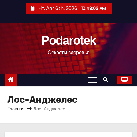
П
Чт. Авг 6th, 2026
10:48:04 AM
е
р
е
Podarotek
й
т
Секреты здоровья
и
к
с
о
д
Лос-Анджелес
е
р
Главная
Лос-Анджелес
ж
и
м