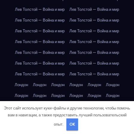
Лев Толстой — Война и мир
Лев Толстой — Война и мир
Лев Толстой — Война и мир
Лев Толстой — Война и мир
Лев Толстой — Война и мир
Лев Толстой — Война и мир
Лев Толстой — Война и мир
Лев Толстой — Война и мир
Лев Толстой — Война и мир
Лев Толстой — Война и мир
Лев Толстой — Война и мир
Лев Толстой — Война и мир
Лев Толстой — Война и мир
Лев Толстой — Война и мир
Лондон
Лондон
Лондон
Лондон
Лондон
Лондон
Лондон
Лондон
Лондон
Лондон
Лондон
Лондон
Лондон
Лондон
Лондон
Лондон
Лондон
Лондон
Этот сайт использует куки-файлы и другие технологии, чтобы помочь
вам в навигации, а также предоставить лучший пользовательский
Лондон
Лондон
Лондон
Лондон
Лос-Анджелес
опыт.
OK
Лос-Анджелес
Лос-Анджелес
Лос-Анджелес