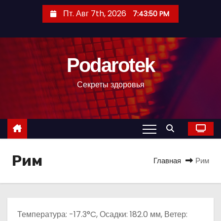
П
Пт. Авг 7th, 2026
7:43:51 PM
е
р
е
Podarotek
й
т
Секреты здоровья
и
к
с
о
д
Рим
е
Главная
Рим
р
ж
и
м
Температура: -17.3°C, Осадки: 182.0 мм, Ветер: