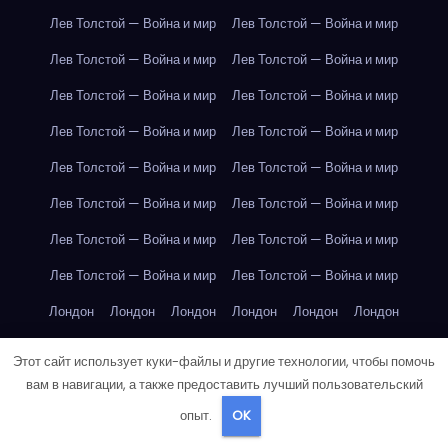
Лев Толстой — Война и мир
Лев Толстой — Война и мир
Лев Толстой — Война и мир
Лев Толстой — Война и мир
Лев Толстой — Война и мир
Лев Толстой — Война и мир
Лев Толстой — Война и мир
Лев Толстой — Война и мир
Лев Толстой — Война и мир
Лев Толстой — Война и мир
Лев Толстой — Война и мир
Лев Толстой — Война и мир
Лев Толстой — Война и мир
Лев Толстой — Война и мир
Лев Толстой — Война и мир
Лев Толстой — Война и мир
Лондон
Лондон
Лондон
Лондон
Лондон
Лондон
Лондон
Лондон
Лондон
Лондон
Лондон
Лондон
Этот сайт использует куки-файлы и другие технологии, чтобы помочь
Лондон
Лондон
Лондон
Лондон
Лондон
Лондон
вам в навигации, а также предоставить лучший пользовательский
опыт.
OK
Лондон
Лондон
Лондон
Лондон
Лос-Анджелес