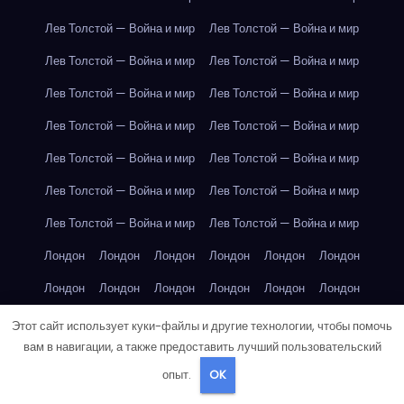
Лев Толстой — Война и мир
Лев Толстой — Война и мир
Лев Толстой — Война и мир
Лев Толстой — Война и мир
Лев Толстой — Война и мир
Лев Толстой — Война и мир
Лев Толстой — Война и мир
Лев Толстой — Война и мир
Лев Толстой — Война и мир
Лев Толстой — Война и мир
Лев Толстой — Война и мир
Лев Толстой — Война и мир
Лев Толстой — Война и мир
Лев Толстой — Война и мир
Лондон
Лондон
Лондон
Лондон
Лондон
Лондон
Лондон
Лондон
Лондон
Лондон
Лондон
Лондон
Лондон
Лондон
Лондон
Лондон
Лондон
Лондон
Этот сайт использует куки-файлы и другие технологии, чтобы помочь
вам в навигации, а также предоставить лучший пользовательский
Лондон
Лондон
Лондон
Лондон
Лос-Анджелес
опыт.
OK
Лос-Анджелес
Лос-Анджелес
Лос-Анджелес