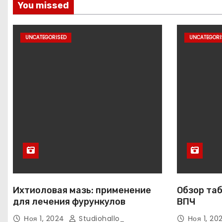
You missed
UNCATEGORISED
UNCATEGORI
Ихтиоловая мазь: применение
Обзор таб
для лечения фурункулов
ВПЧ
Ноя 1, 2024
Studiohallo_
Ноя 1, 2