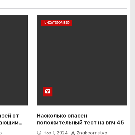
UNCATEGORISED
азей от
Насколько опасен
вающим
положительный тест на впч 45
o_
Ноя 1, 2024
Znakcomstva_