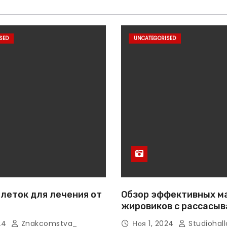
SED
UNCATEGORISED
леток для лечения от
Обзор эффективных м
жировиков с рассасы
эффектом
024
Znakcomstva_
Ноя 1, 2024
Studiohall