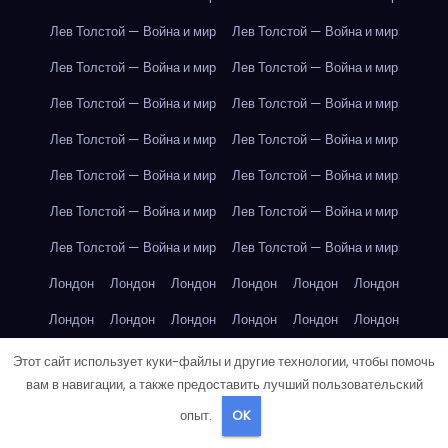
Лев Толстой — Война и мир
Лев Толстой — Война и мир
Лев Толстой — Война и мир
Лев Толстой — Война и мир
Лев Толстой — Война и мир
Лев Толстой — Война и мир
Лев Толстой — Война и мир
Лев Толстой — Война и мир
Лев Толстой — Война и мир
Лев Толстой — Война и мир
Лев Толстой — Война и мир
Лев Толстой — Война и мир
Лев Толстой — Война и мир
Лев Толстой — Война и мир
Лондон
Лондон
Лондон
Лондон
Лондон
Лондон
Лондон
Лондон
Лондон
Лондон
Лондон
Лондон
Лондон
Лондон
Лондон
Лондон
Лондон
Лондон
Этот сайт использует куки-файлы и другие технологии, чтобы помочь
вам в навигации, а также предоставить лучший пользовательский
Лондон
Лондон
Лондон
Лондон
Лос-Анджелес
опыт.
OK
Лос-Анджелес
Лос-Анджелес
Лос-Анджелес