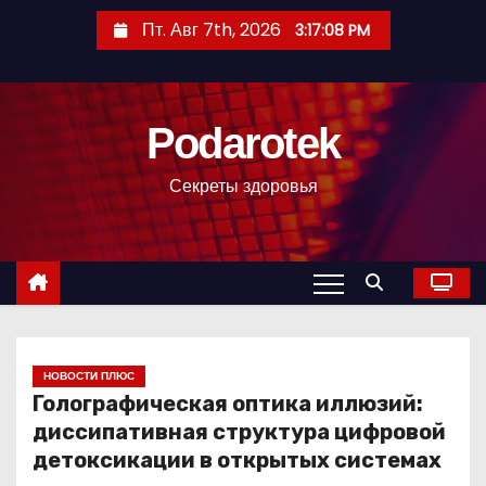
П
Пт. Авг 7th, 2026
3:17:09 PM
е
р
е
Podarotek
й
т
Секреты здоровья
и
к
с
о
д
е
р
НОВОСТИ ПЛЮС
Голографическая оптика иллюзий:
ж
диссипативная структура цифровой
и
детоксикации в открытых системах
м