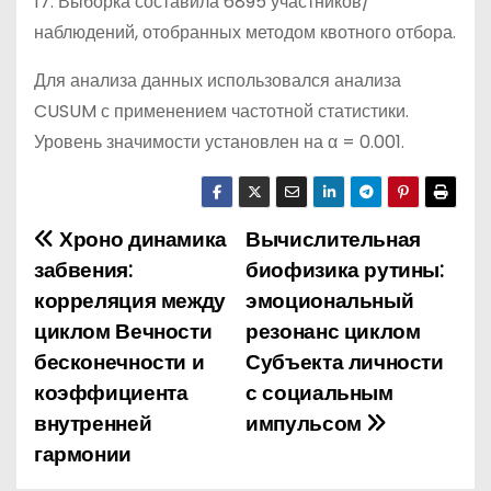
17. Выборка составила 6895 участников/
наблюдений, отобранных методом квотного отбора.
Для анализа данных использовался анализа
CUSUM с применением частотной статистики.
Уровень значимости установлен на α = 0.001.
Хроно динамика
Вычислительная
Н
забвения:
биофизика рутины:
а
корреляция между
эмоциональный
циклом Вечности
резонанс циклом
в
бесконечности и
Субъекта личности
и
коэффициента
с социальным
внутренней
импульсом
г
гармонии
а