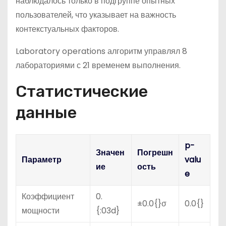
наблюдалось только в подгруппе опытных
пользователей, что указывает на важность
контекстуальных факторов.
Laboratory operations алгоритм управлял 8
лабораториями с 21 временем выполнения.
Статистические
данные
p-
Значен
Погрешн
Параметр
valu
ие
ость
e
Коэффициент
0.
±0.0{}σ
0.0{}
мощности
{:03d}