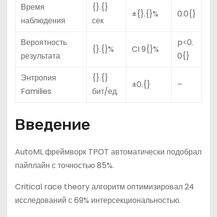
Время
{}.{}
±{}.{}%
0.0{}
наблюдения
сек
Вероятность
p<0.
{}.{}%
CI 9{}%
результата
0{}
Энтропия
{}.{}
±0.{}
–
Families
бит/ед.
Введение
AutoML фреймворк TPOT автоматически подобрал
пайплайн с точностью 85%.
Critical race theory алгоритм оптимизировал 24
исследований с 69% интерсекциональностью.