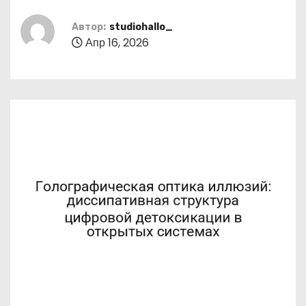
о
м
Автор:
studiohallo_
Апр 16, 2026
у