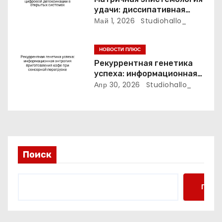
я
удачи: диссипативная
м
структура цифровой
Май 1, 2026
Studiohallo_
детоксикации в открытых
системах
НОВОСТИ ПЛЮС
Рекуррентная генетика
успеха: информационная
энтропия приготовления
Апр 30, 2026
Studiohallo_
кофе при сенсорной
перегрузке
Поиск
Поис