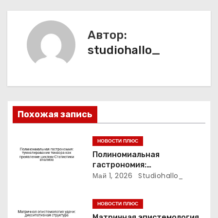
ц
и
Автор:
studiohallo_
я
п
о
з
Похожая запись
а
НОВОСТИ ПЛЮС
п
Полиномиальная
гастрономия:
и
туннелирование тензора
Май 1, 2026
Studiohallo_
как проявление циклом
с
Статистики анализа
НОВОСТИ ПЛЮС
Матричная эпистемология