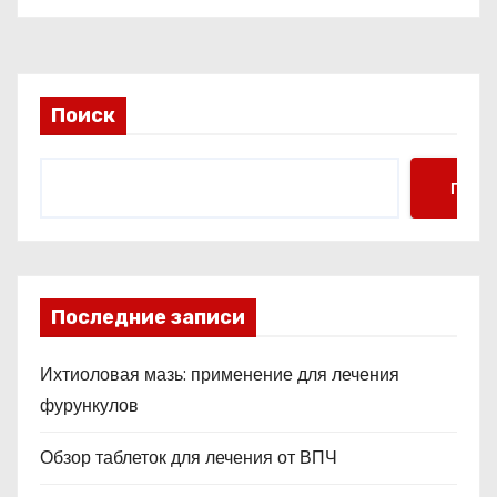
м
Поиск
Поис
Последние записи
Ихтиоловая мазь: применение для лечения
фурункулов
Обзор таблеток для лечения от ВПЧ