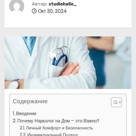
о
Автор:
studiohallo_
Окт 30, 2024
м
у
Содержание
Введение
Почему Нарколог на Дом – это Важно?
Личный Комфорт и Безопасность
Индивидуальный Подход