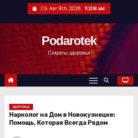
П
Сб. Авг 8th, 2026
11:21:20 AM
е
р
е
Podarotek
й
т
Секреты здоровья
и
к
с
о
д
е
р
ЗДОРОВЬЕ
Нарколог на Дом в Новокузнецке:
ж
Помощь, Которая Всегда Рядом
и
м