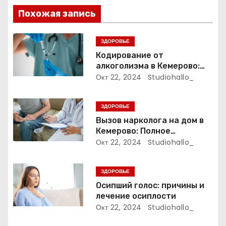
и
Похожая запись
я
ЗДОРОВЬЕ
п
Кодирование от
алкоголизма в Кемерово:
о
Полный путеводитель
Окт 22, 2024
Studiohallo_
з
ЗДОРОВЬЕ
а
Вызов нарколога на дом в
Кемерово: Полное
п
руководство
Окт 22, 2024
Studiohallo_
и
ЗДОРОВЬЕ
с
Осипший голос: причины и
лечение осиплости
я
Окт 22, 2024
Studiohallo_