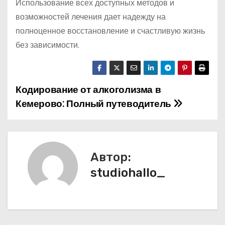
Использование всех доступных методов и
возможностей лечения дает надежду на
полноценное восстановление и счастливую жизнь
без зависимости.
Кодирование от алкоголизма в
Н
Кемерово: Полный путеводитель
а
в
и
Автор:
studiohallo_
г
а
ц