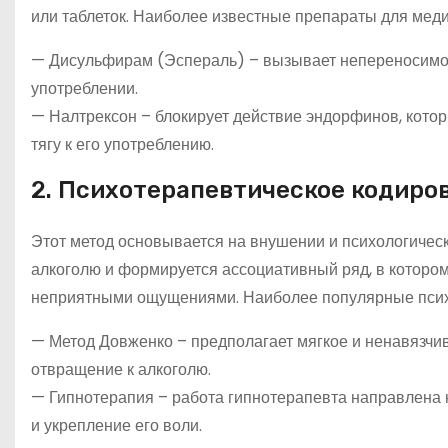
или таблеток. Наиболее известные препараты для мед
— Дисульфирам (Эспераль) – вызывает непереносимос
употреблении.
— Налтрексон – блокирует действие эндорфинов, кото
тягу к его употреблению.
2. Психотерапевтическое кодиро
Этот метод основывается на внушении и психологичес
алкоголю и формируется ассоциативный ряд, в котором
неприятными ощущениями. Наиболее популярные псих
— Метод Довженко – предполагает мягкое и ненавязчив
отвращение к алкоголю.
— Гипнотерапия – работа гипнотерапевта направлена н
и укрепление его воли.