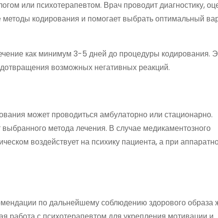
огом или психотерапевтом. Врач проводит диагностику, оц
е методы кодирования и помогает выбрать оптимальный ва
ечение как минимум 3-5 дней до процедуры кодирования. Э
едотвращения возможных негативных реакций.
рования может проводиться амбулаторно или стационарно.
 выбранного метода лечения. В случае медикаментозного
ическом воздействует на психику пациента, а при аппаратн
омендации по дальнейшему соблюдению здорового образа ж
ая работа с психотерапевтом для укрепления мотивации и