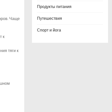
Продукты питания
Путешествия
оров. Чаще
Спорт и йога
т к
ия тяги к
ешном