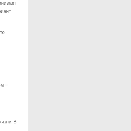
енивает
риант
то
ом –
изни. В