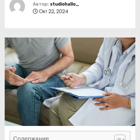
о
Автор:
studiohallo_
Окт 22, 2024
м
у
Содержание