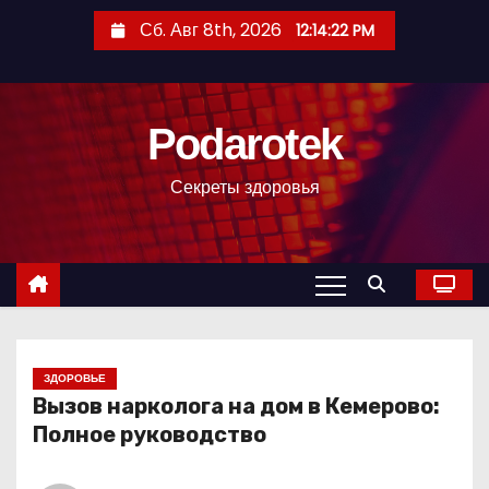
П
Сб. Авг 8th, 2026
12:14:23 PM
е
р
е
Podarotek
й
т
Секреты здоровья
и
к
с
о
д
е
р
ЗДОРОВЬЕ
Вызов нарколога на дом в Кемерово:
ж
Полное руководство
и
м