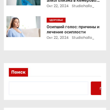
алкоголизма в Кемерово:
и
Полный путеводитель
Окт 22, 2024
Studiohallo_
с
ЗДОРОВЬЕ
я
Осипший голос: причины и
м
лечение осиплости
Окт 22, 2024
Studiohallo_
Поиск
Поис