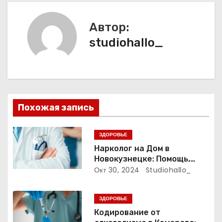
г
Автор:
а
studiohallo_
ц
и
я
Похожая запись
п
ЗДОРОВЬЕ
о
Нарколог на Дом в
Новокузнецке: Помощь,
з
Которая Всегда Рядом
Окт 30, 2024
Studiohallo_
а
ЗДОРОВЬЕ
п
Кодирование от