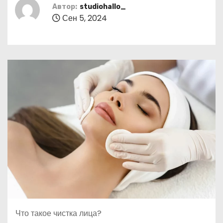
о
Автор:
studiohallo_
Сен 5, 2024
м
у
Что такое чистка лица?