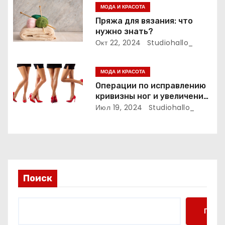
МОДА И КРАСОТА
п
Пряжа для вязания: что
нужно знать?
и
Окт 22, 2024
Studiohallo_
с
МОДА И КРАСОТА
я
Операции по исправлению
м
кривизны ног и увеличению
роста
Июл 19, 2024
Studiohallo_
Поиск
Поис