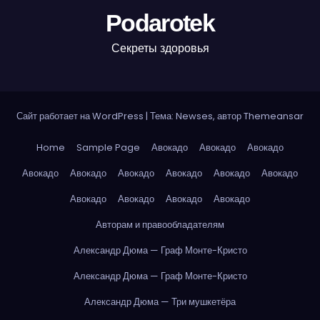
Podarotek
Секреты здоровья
Сайт работает на WordPress
|
Тема: Newses, автор
Themeansar
Home
Sample Page
Авокадо
Авокадо
Авокадо
Авокадо
Авокадо
Авокадо
Авокадо
Авокадо
Авокадо
Авокадо
Авокадо
Авокадо
Авокадо
Авторам и правообладателям
Александр Дюма — Граф Монте-Кристо
Александр Дюма — Граф Монте-Кристо
Александр Дюма — Три мушкетёра