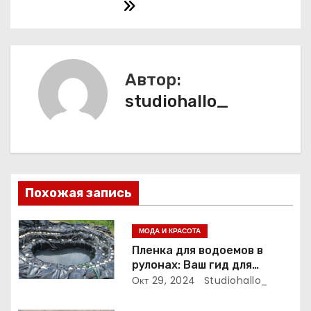
в
и
г
Автор:
а
studiohallo_
ц
и
я
Похожая запись
п
МОДА И КРАСОТА
о
Пленка для водоемов в
рулонах: Ваш гид для
з
выбора и применения
Окт 29, 2024
Studiohallo_
а