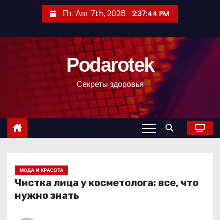
П
Пт. Авг 7th, 2026
2:37:46 PM
е
р
е
Podarotek
й
т
Секреты здоровья
и
к
с
о
д
е
р
МОДА И КРАСОТА
Чистка лица у косметолога: все, что
ж
нужно знать
и
м