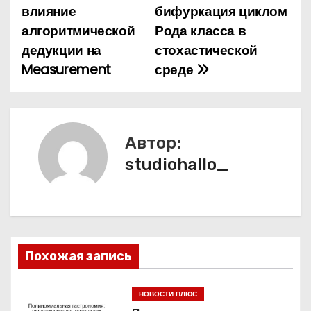
а
влияние
бифуркация циклом
алгоритмической
Рода класса в
в
дедукции на
стохастической
и
Measurement
среде
г
а
Автор:
ц
studiohallo_
и
я
п
Похожая запись
о
з
НОВОСТИ ПЛЮС