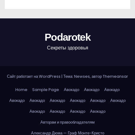
Podarotek
Секреты здоровья
Сайт работает на WordPress
|
Тема: Newses, автор
Themeansar
Home
Sample Page
Авокадо
Авокадо
Авокадо
Авокадо
Авокадо
Авокадо
Авокадо
Авокадо
Авокадо
Авокадо
Авокадо
Авокадо
Авокадо
Авторам и правообладателям
Александр Дюма — Граф Монте-Кристо