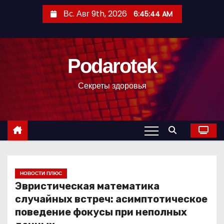
П
Вс. Авг 9th, 2026
6:45:45 AM
е
р
е
Podarotek
й
т
Секреты здоровья
и
к
с
о
д
е
р
НОВОСТИ ПЛЮС
Эвристическая математика
ж
случайных встреч: асимптотическое
и
поведение фокусы при неполных
м