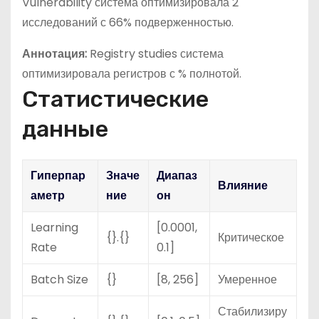
Vulnerability система оптимизировала 2
исследований с 66% подверженностью.
Аннотация:
Registry studies система
оптимизировала регистров с % полнотой.
Статистические
данные
Гиперпар
Значе
Диапаз
Влияние
аметр
ние
он
Learning
[0.0001,
{}.{}
Критическое
Rate
0.1]
Batch Size
{}
[8, 256]
Умеренное
Стабилизиру