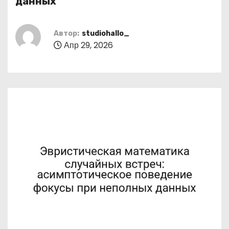
данных
о
м
Автор:
studiohallo_
у
Апр 29, 2026