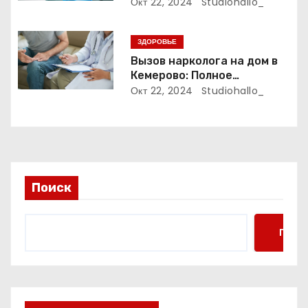
Полный путеводитель
Окт 22, 2024
Studiohallo_
с
ЗДОРОВЬЕ
я
Вызов нарколога на дом в
м
Кемерово: Полное
руководство
Окт 22, 2024
Studiohallo_
Поиск
Поис