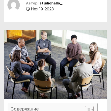
о
Автор:
studiohallo_
Ноя 19, 2023
м
у
Содержание