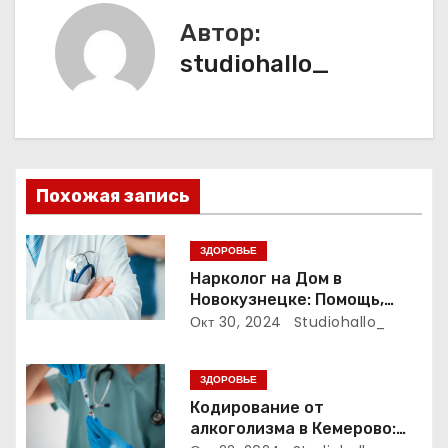
г
Автор:
а
studiohallo_
ц
и
я
Похожая запись
п
ЗДОРОВЬЕ
о
Нарколог на Дом в
Новокузнецке: Помощь,
з
Которая Всегда Рядом
Окт 30, 2024
Studiohallo_
а
ЗДОРОВЬЕ
п
Кодирование от
алкоголизма в Кемерово:
и