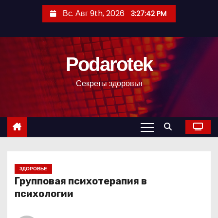
П
Вс. Авг 9th, 2026
3:27:43 PM
е
р
е
Podarotek
й
т
Секреты здоровья
и
к
с
о
д
е
р
ЗДОРОВЬЕ
Групповая психотерапия в
ж
психологии
и
м