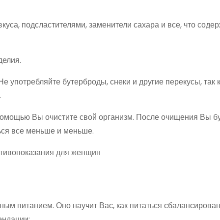
уса, подсластителями, заменители сахара и все, что содер
делия.
е употребляйте бутерброды, снеки и другие перекусы, так 
.
 помощью Вы очистите свой организм. После очищения Вы б
ться все меньше и меньше.
отивопоказания для женщин
ным питанием. Оно научит Вас, как питаться сбалансирован
ендации: