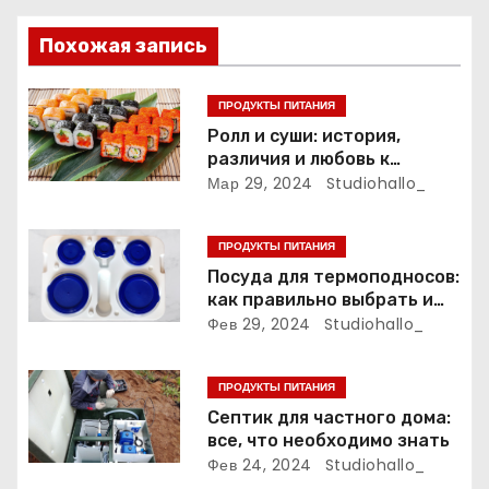
и
Похожая запись
я
п
ПРОДУКТЫ ПИТАНИЯ
Ролл и суши: история,
о
различия и любовь к
японской кухне
Мар 29, 2024
Studiohallo_
з
а
ПРОДУКТЫ ПИТАНИЯ
Посуда для термоподносов:
п
как правильно выбрать и
использовать
Фев 29, 2024
Studiohallo_
и
с
ПРОДУКТЫ ПИТАНИЯ
Септик для частного дома:
я
все, что необходимо знать
Фев 24, 2024
Studiohallo_
м