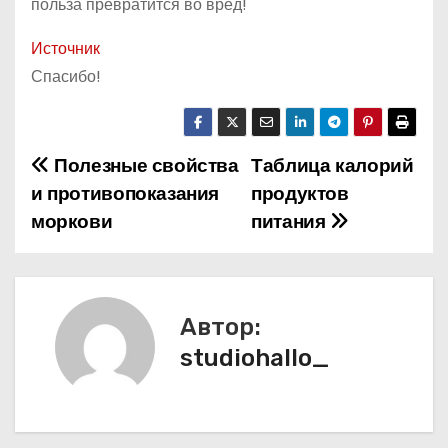
польза превратится во вред!
Источник
Спасибо!
Полезные свойства
Таблица калорий
Н
и противопоказания
продуктов
а
моркови
питания
в
и
Автор:
г
studiohallo_
а
ц