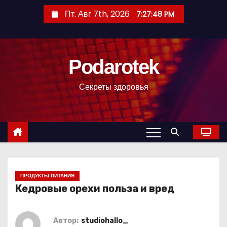
П
Пт. Авг 7th, 2026
7:27:49 PM
е
р
е
Podarotek
й
т
Секреты здоровья
и
к
с
о
д
е
р
ПРОДУКТЫ ПИТАНИЯ
Кедровые орехи польза и вред
ж
и
м
Автор:
studiohallo_