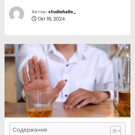
о
м
Автор:
studiohallo_
Окт 16, 2024
у
Содержание