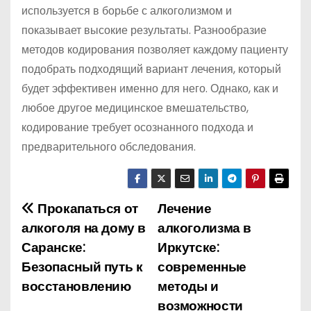
используется в борьбе с алкоголизмом и
показывает высокие результаты. Разнообразие
методов кодирования позволяет каждому пациенту
подобрать подходящий вариант лечения, который
будет эффективен именно для него. Однако, как и
любое другое медицинское вмешательство,
кодирование требует осознанного подхода и
предварительного обследования.
Прокапаться от
Лечение
Н
алкоголя на дому в
алкоголизма в
а
Саранске:
Иркутске:
Безопасный путь к
современные
в
восстановлению
методы и
и
возможности