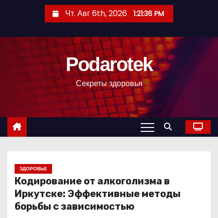
П
Чт. Авг 6th, 2026
1:21:37 PM
е
р
е
Podarotek
й
т
Секреты здоровья
и
к
с
о
д
е
р
ЗДОРОВЬЕ
Кодирование от алкоголизма в
ж
Иркутске: Эффективные методы
и
борьбы с зависимостью
м