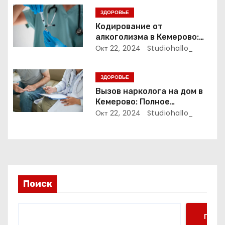
ЗДОРОВЬЕ
с
Кодирование от
алкоголизма в Кемерово:
я
Полный путеводитель
Окт 22, 2024
Studiohallo_
м
ЗДОРОВЬЕ
Вызов нарколога на дом в
Кемерово: Полное
руководство
Окт 22, 2024
Studiohallo_
Поиск
Поис