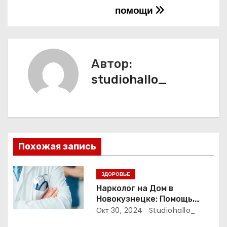
помощи
г
а
ц
Автор:
и
studiohallo_
я
п
о
Похожая запись
з
ЗДОРОВЬЕ
а
Нарколог на Дом в
Новокузнецке: Помощь,
п
Которая Всегда Рядом
Окт 30, 2024
Studiohallo_
и