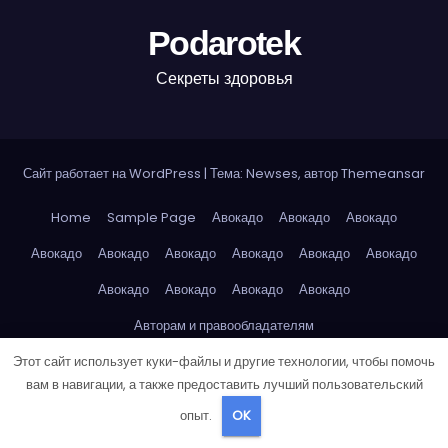
Podarotek
Секреты здоровья
Сайт работает на WordPress
|
Тема: Newses, автор
Themeansar
Home
Sample Page
Авокадо
Авокадо
Авокадо
Авокадо
Авокадо
Авокадо
Авокадо
Авокадо
Авокадо
Авокадо
Авокадо
Авокадо
Авокадо
Авторам и правообладателям
Этот сайт использует куки-файлы и другие технологии, чтобы помочь
Александр Дюма — Граф Монте-Кристо
вам в навигации, а также предоставить лучший пользовательский
Александр Дюма — Граф Монте-Кристо
опыт.
OK
Александр Дюма — Три мушкетёра