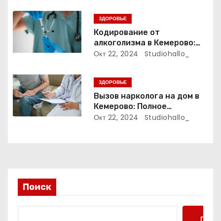
а
ЗДОРОВЬЕ
п
Кодирование от
алкоголизма в Кемерово:
и
Полный путеводитель
Окт 22, 2024
Studiohallo_
с
ЗДОРОВЬЕ
я
Вызов нарколога на дом в
м
Кемерово: Полное
руководство
Окт 22, 2024
Studiohallo_
Поиск
Поис