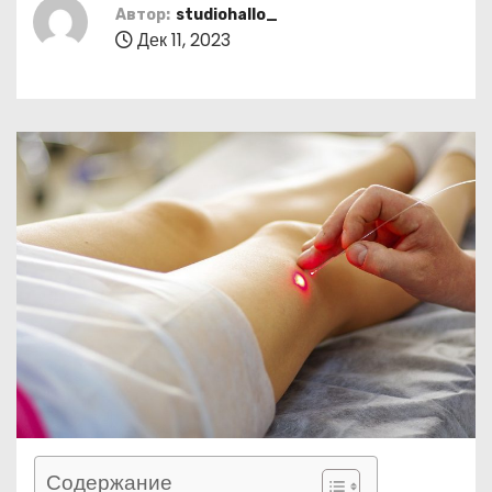
о
Автор:
studiohallo_
Дек 11, 2023
м
у
Содержание