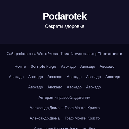
Podarotek
Секреты здоровья
Сайт работает на WordPress
|
Тема: Newses, автор
Themeansar
Home
Sample Page
Авокадо
Авокадо
Авокадо
Авокадо
Авокадо
Авокадо
Авокадо
Авокадо
Авокадо
Авокадо
Авокадо
Авокадо
Авокадо
Авторам и правообладателям
Александр Дюма — Граф Монте-Кристо
Александр Дюма — Граф Монте-Кристо
Александр Дюма — Три мушкетёра