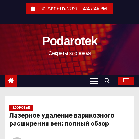
П
Вс. Авг 9th, 2026
4:47:46 PM
е
р
е
Podarotek
й
т
Секреты здоровья
и
к
с
о
д
е
р
ЗДОРОВЬЕ
Лазерное удаление варикозного
ж
расширения вен: полный обзор
и
м