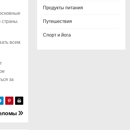
Продукты питания
 основные
Путешествия
 страны.
Спорт и йога
вать всем
т
ое
ься за
иеломы