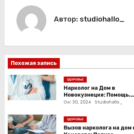
в
Автор:
studiohallo_
и
г
а
ц
Похожая запись
и
ЗДОРОВЬЕ
я
Нарколог на Дом в
Новокузнецке: Помощь,
п
Которая Всегда Рядом
Окт 30, 2024
Studiohallo_
о
ЗДОРОВЬЕ
з
Вызов нарколога на дом 