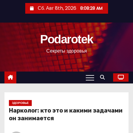
П
Сб. Авг 8th, 2026
8:08:29 AM
е
р
е
Podarotek
й
т
Секреты здоровья
и
к
с
о
д
е
р
ЗДОРОВЬЕ
Нарколог: кто это и какими задачами
ж
он занимается
и
м