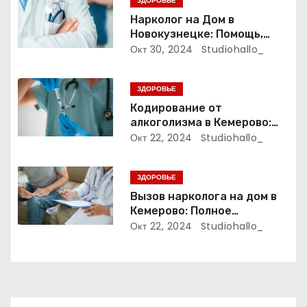
ЗДОРОВЬЕ
з
Нарколог на Дом в
Новокузнецке: Помощь,
а
Которая Всегда Рядом
Окт 30, 2024
Studiohallo_
п
ЗДОРОВЬЕ
и
Кодирование от
алкоголизма в Кемерово:
с
Полный путеводитель
Окт 22, 2024
Studiohallo_
я
ЗДОРОВЬЕ
м
Вызов нарколога на дом в
Кемерово: Полное
руководство
Окт 22, 2024
Studiohallo_