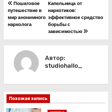
Пошаговое
Капельница от
Н
путешествие в
наркотиков:
а
мир анонимного
эффективное средство
нарколога
борьбы с
в
зависимостью
и
г
а
Автор:
studiohallo_
ц
и
я
п
Похожая запись
о