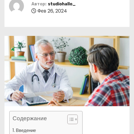
о
Автор:
studiohallo_
Фев 26, 2024
м
у
Содержание
Введение