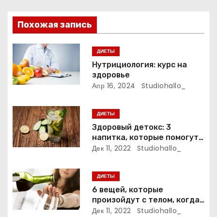
и
я
Похожая запись
п
ДИЕТЫ
о
Нутрициология: курс на
здоровье
з
Апр 16, 2024
Studiohallo_
а
ДИЕТЫ
п
Здоровый детокс: 3
напитка, которые помогут
и
очистить организм
Дек 11, 2022
Studiohallo_
с
ДИЕТЫ
я
6 вещей, которые
м
произойдут с телом, когда
вы откажетесь от алкоголя
Дек 11, 2022
Studiohallo_