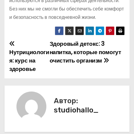
используются в различных сферах деятельности.
Без них мы не смогли бы обеспечить себе комфорт
и безопасность в повседневной жизни.
Здоровый детокс: 3
Н
Нутрициологи
напитка, которые помогут
а
я: курс на
очистить организм
здоровье
в
и
г
Автор:
а
studiohallo_
ц