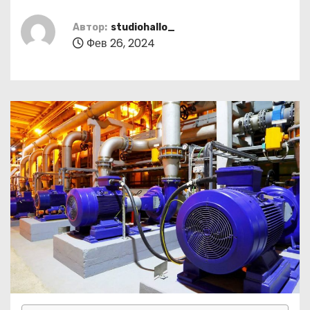
о
м
Автор:
studiohallo_
Фев 26, 2024
у