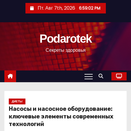
П
Пт. Авг 7th, 2026
6:59:03 PM
е
р
е
Podarotek
й
т
Секреты здоровья
и
к
с
о
д
е
р
ДИЕТЫ
Насосы и насосное оборудование:
ж
ключевые элементы современных
и
технологий
м