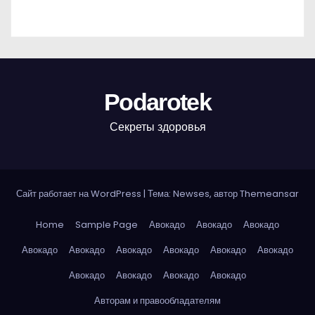
Podarotek
Секреты здоровья
Сайт работает на WordPress
|
Тема: Newses, автор
Themeansar
Home
Sample Page
Авокадо
Авокадо
Авокадо
Авокадо
Авокадо
Авокадо
Авокадо
Авокадо
Авокадо
Авокадо
Авокадо
Авокадо
Авокадо
Авторам и правообладателям