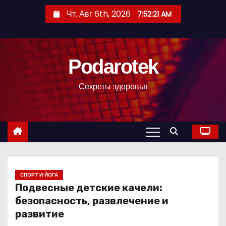
П
Чт. Авг 6th, 2026
7:52:22 AM
е
р
е
Podarotek
й
т
Секреты здоровья
и
к
с
о
д
е
р
СПОРТ И ЙОГА
Подвесные детские качели:
ж
безопасность, развлечение и
и
развитие
м