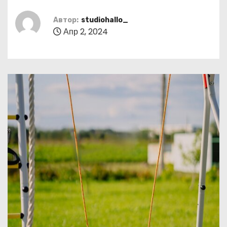
о
м
Автор:
studiohallo_
Апр 2, 2024
у