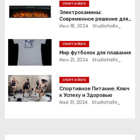
о
СПОРТ И ЙОГА
з
Электрокамины:
Современное решение для
а
уюта и тепла
Июл 18, 2024
Studiohallo_
п
СПОРТ И ЙОГА
и
Мир футболок для плавания
Июн 21, 2024
Studiohallo_
с
я
СПОРТ И ЙОГА
Спортивное Питание: Ключ
м
к Успеху и Здоровью
Май 31, 2024
Studiohallo_