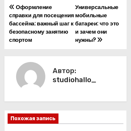
Оформление
Универсальные
Н
справки для посещения
мобильные
а
бассейна: важный шаг к
батареи: что это
безопасному занятию
и зачем они
в
спортом
нужны?
и
г
а
Автор:
studiohallo_
ц
и
я
п
Похожая запись