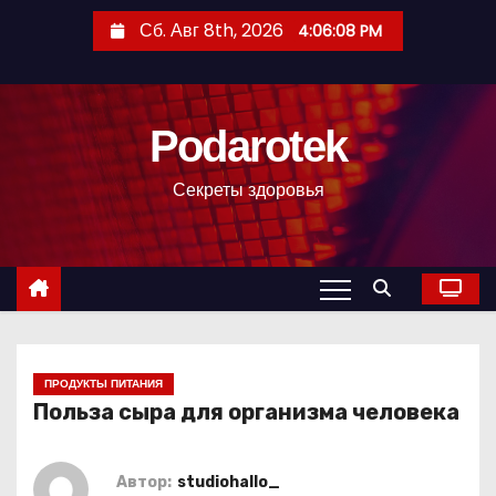
П
Сб. Авг 8th, 2026
4:06:09 PM
е
р
е
Podarotek
й
т
Секреты здоровья
и
к
с
о
д
е
р
ПРОДУКТЫ ПИТАНИЯ
Польза сыра для организма человека
ж
и
м
Автор:
studiohallo_