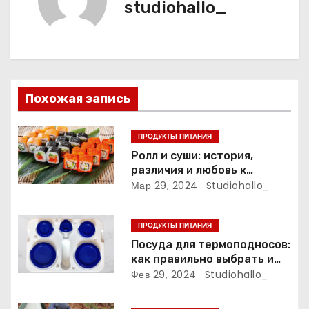
studiohallo_
г
а
ц
и
Похожая запись
я
ПРОДУКТЫ ПИТАНИЯ
п
Ролл и суши: история,
различия и любовь к
о
японской кухне
Мар 29, 2024
Studiohallo_
з
ПРОДУКТЫ ПИТАНИЯ
а
Посуда для термоподносов:
как правильно выбрать и
п
использовать
Фев 29, 2024
Studiohallo_
и