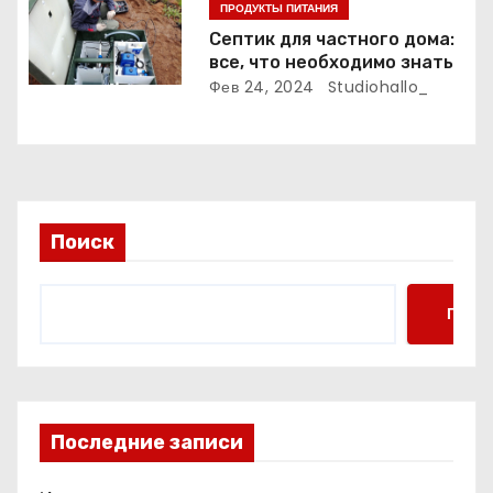
ПРОДУКТЫ ПИТАНИЯ
с
Септик для частного дома:
все, что необходимо знать
я
Фев 24, 2024
Studiohallo_
м
Поиск
Поис
Последние записи