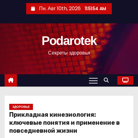
П
Пн. Авг 10th, 2026
11:51:56 AM
е
р
е
Podarotek
й
т
Секреты здоровья
и
к
с
о
д
е
р
ЗДОРОВЬЕ
Прикладная кинезиология:
ж
ключевые понятия и применение в
и
повседневной жизни
м