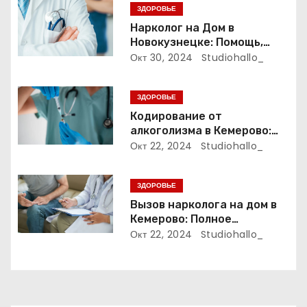
з
ЗДОРОВЬЕ
Нарколог на Дом в
а
Новокузнецке: Помощь,
Которая Всегда Рядом
Окт 30, 2024
Studiohallo_
п
и
ЗДОРОВЬЕ
Кодирование от
с
алкоголизма в Кемерово:
Полный путеводитель
Окт 22, 2024
Studiohallo_
я
м
ЗДОРОВЬЕ
Вызов нарколога на дом в
Кемерово: Полное
руководство
Окт 22, 2024
Studiohallo_