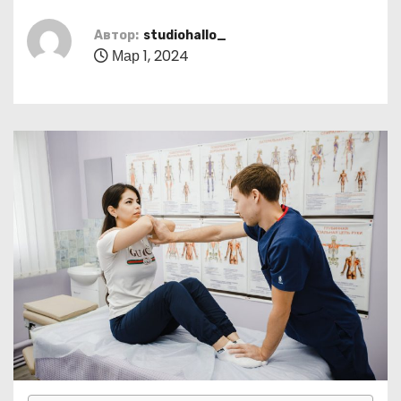
о
м
Автор:
studiohallo_
Мар 1, 2024
у