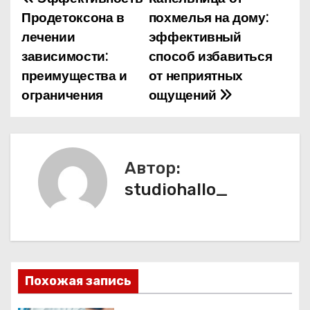
Н
Продетоксона в
похмелья на дому:
а
лечении
эффективный
зависимости:
способ избавиться
в
преимущества и
от неприятных
и
ограничения
ощущений
г
а
Автор:
ц
studiohallo_
и
я
п
Похожая запись
о